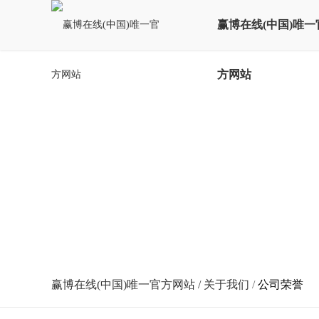
赢博在线(中国)唯一
方网站
赢博在线(中国)唯一官方网站 /
关于我们
/
公司荣誉