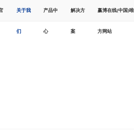
官
关于我
产品中
解决方
赢博在线(中国)
们
心
案
方网站