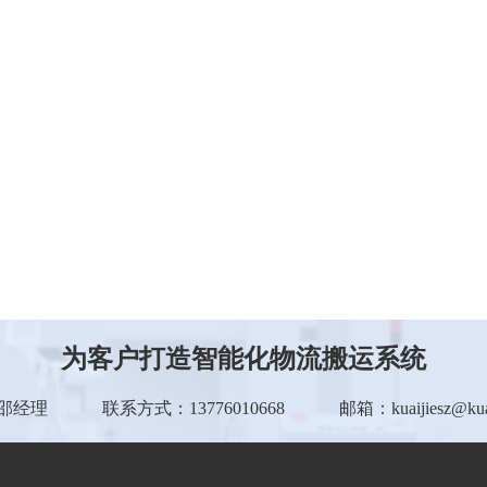
为客户打造智能化物流搬运系统
邵经理
联系方式：13776010668
邮箱：kuaijiesz@kuai