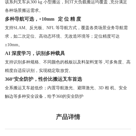
该系列叉车从300 kg 小型搬运，到3T大负载搬运均覆盖 ,充分满足
各种场景搬运需求。
多种导航可选，+10mm 定 位 精 度
支持SLAM、反光板、NFL 等导航方式，覆盖各类场景业务导航需
求，如二次定位、高动态环境、无改造环境等；定位精度可达
±10mm。
AI 深度学习，识别多种载具
支持识别多种规格、不同颜色的栈板以及料架料笼等 ,可多角度、高
精度自适应识别，实现稳定取放货。
360°安全防护，性价比搬运叉车首选
全系搬运叉车超低价；内置导航激光、避障激光、3D 相 机、安全
触边等多种安全设备，给予360的安全防护
产品详情