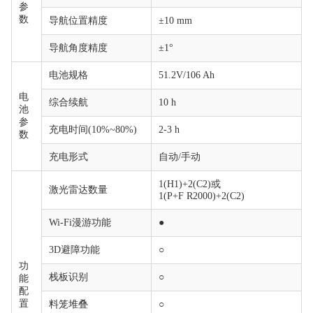
参
数
导航位置精度
±10 mm
导航角度精度
±1°
电池规格
51.2V/106 Ah
电
综合续航
10 h
池
参
充电时间(10%~80%)
2-3 h
数
充电形式
自动/手动
1(H1)+2(C2)或
激光雷达数量
1(P+F R2000)+2(C2)
Wi-Fi漫游功能
●
3D避障功能
○
功
栈板识别
○
能
配
置
料笼堆叠
○