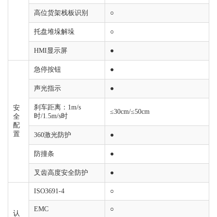
高位货架栈板识别
○
托盘堆垛解垛
○
HMI显示屏
●
急停按钮
●
声光指示
●
刹车距离：1m/s
安
≤30cm/≤50cm
时/1.5m/s时
全
配
置
360激光防护
●
防撞条
●
叉齿高度安全防护
●
ISO3691-4
○
EMC
○
认