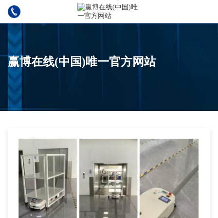
赢博在线(中国)唯一官方网站